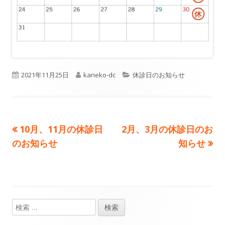
公
2021年11月25日
作
kaneko-dc
カ
休診日のお知らせ
開
成
テ
日
者
ゴ
前
10月、11月の休診日
次
2月、3月の休診日のお
投
リ
のお知らせ
の
の
知らせ
ー
稿
記
記
事:
事:
ナ
ビ
検
メ
ゲ
索: