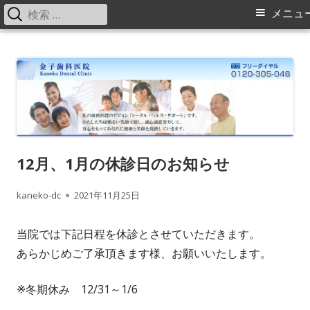
検
メ
メニュ
索:
イ
コ
金子歯科医院の院長・スタッフブログ
横浜旭区（緑区）中山駅、鶴ヶ峰駅の歯科（歯医者）金子歯科医院で
ン
す。矯正歯科、床矯正、入れ歯（ミラクルデンチャー）に力を入れてい
ン
テ
ます。
メ
ン
ツ
ニ
へ
ス
ュ
12月、1月の休診日のお知らせ
キ
ー
作
kaneko-dc
公
2021年11月25日
ッ
プ
成
開
当院では下記日程を休診とさせていただきます。
者
日
あらかじめご了承頂きます様、お願いいたします。
※冬期休み 12/31～1/6