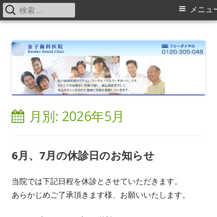
検
メ
メニュ
索:
イ
コ
金子歯科医院の院長・スタッフブログ
横浜旭区（緑区）中山駅、鶴ヶ峰駅の歯科（歯医者）金子歯科医院で
ン
す。矯正歯科、床矯正、入れ歯（ミラクルデンチャー）に力を入れてい
ン
テ
ます。
メ
ン
ツ
ニ
へ
ス
ュ
月別: 2026年5月
キ
ー
ッ
プ
6月、7月の休診日のお知らせ
当院では下記日程を休診とさせていただきます。
あらかじめご了承頂きます様、お願いいたします。