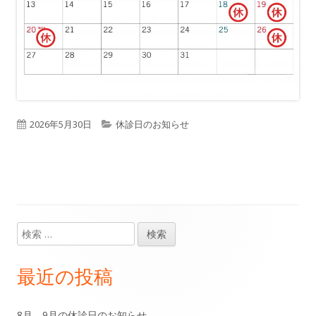
公
2026年5月30日
カ
休診日のお知らせ
開
テ
日
ゴ
リ
ー
検
メ
索:
イ
最近の投稿
ン
8月、9月の休診日のお知らせ