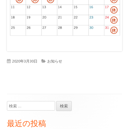
公
2020年3月30日
カ
お知らせ
開
テ
日
ゴ
リ
ー
検
メ
索:
イ
最近の投稿