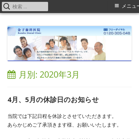
検
メ
メニュ
索:
イ
コ
金子歯科医院の院長・スタッフブログ
横浜旭区（緑区）中山駅、鶴ヶ峰駅の歯科（歯医者）金子歯科医院で
ン
す。矯正歯科、床矯正、入れ歯（ミラクルデンチャー）に力を入れてい
ン
テ
ます。
メ
ン
ツ
ニ
へ
ス
ュ
月別: 2020年3月
キ
ー
ッ
プ
4月、5月の休診日のお知らせ
当院では下記日程を休診とさせていただきます。
あらかじめご了承頂きます様、お願いいたします。