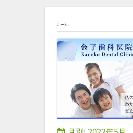
コ
横浜旭区（緑区）中山駅、鶴ヶ峰駅の歯科
金子歯科医院の院長
ン
メ
ホーム
テ
イ
ン
ツ
ン
へ
メ
ス
キ
ニ
ッ
プ
ュ
ー
月別: 2022年5月