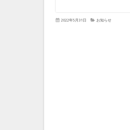
公
2022年5月31日
カ
お知らせ
開
テ
日
ゴ
リ
ー