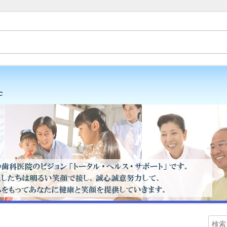
（歯医者）金子歯科医院です。矯正歯科、床矯正、入れ歯（ミラクルデンチャ
・スタッフブログ
検
メ