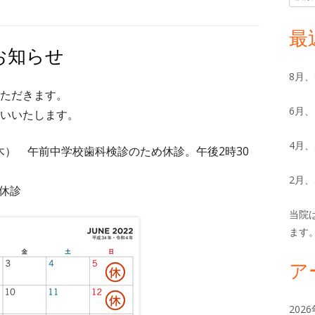
索:
イ
最
お知らせ
ン
8月
サ
ただきます。
6月
いいたします。
イ
ド
4月
30（木） 午前中学校歯科検診のため休診。午後2時30
バ
2月
後休診
ー
当院
ます
ア
202