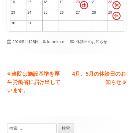
公
2026年1月28日
作
kaneko-dc
カ
休診日のお知らせ
開
成
テ
日
者
ゴ
前
当院は施設基準を厚
次
4月、5月の休診日のお
投
リ
生労働省に届け出して
の
の
知らせ
ー
稿
います。
記
記
事:
事:
ナ
ビ
ゲ
検
メ