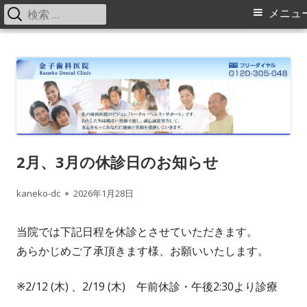
検
メ
メニュ
索:
イ
コ
金子歯科医院の院長・スタッフブログ
横浜旭区（緑区）中山駅、鶴ヶ峰駅の歯科（歯医者）金子歯科医院で
ン
す。矯正歯科、床矯正、入れ歯（ミラクルデンチャー）に力を入れてい
ン
テ
ます。
メ
ン
ツ
ニ
へ
ス
ュ
2月、3月の休診日のお知らせ
キ
ー
作
kaneko-dc
公
2026年1月28日
ッ
プ
成
開
当院では下記日程を休診とさせていただきます。
者
日
あらかじめご了承頂きます様、お願いいたします。
※2/12 (木) 、2/19 (木) 午前休診・午後2:30より診療