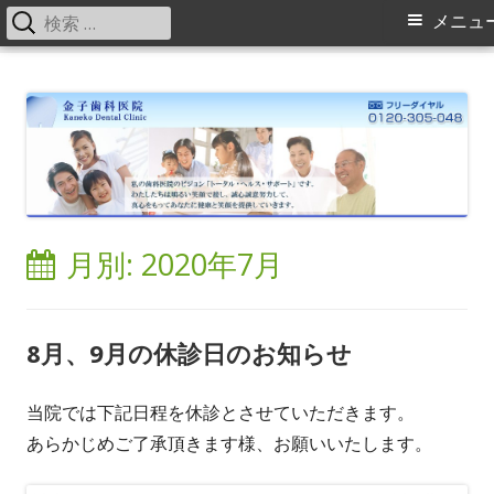
検
メ
メニュ
索:
イ
コ
金子歯科医院の院長・スタッフブログ
横浜旭区（緑区）中山駅、鶴ヶ峰駅の歯科（歯医者）金子歯科医院で
ン
す。矯正歯科、床矯正、入れ歯（ミラクルデンチャー）に力を入れてい
ン
テ
ます。
メ
ン
ツ
ニ
へ
ス
ュ
月別: 2020年7月
キ
ー
ッ
プ
8月、9月の休診日のお知らせ
当院では下記日程を休診とさせていただきます。
あらかじめご了承頂きます様、お願いいたします。