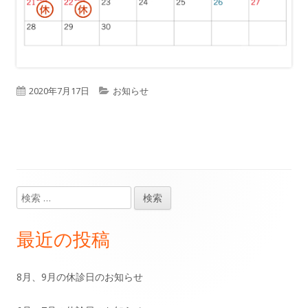
公
2020年7月17日
カ
お知らせ
開
テ
日
ゴ
リ
ー
検
メ
索:
イ
最近の投稿
ン
8月、9月の休診日のお知らせ
サ