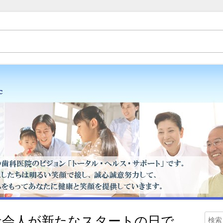
（歯医者）金子歯科医院です。矯正歯科、床矯正、入れ歯（ミラクルデンチャ
・スタッフブログ
社会人が新たなスタートの日で
検
メ