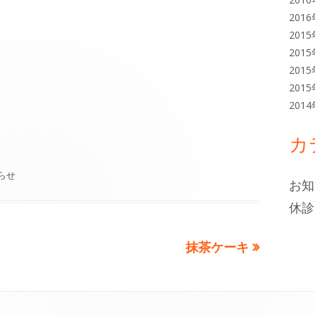
201
201
201
201
201
201
カ
らせ
お知
休診
次
抹茶ケーキ
の
記
事: