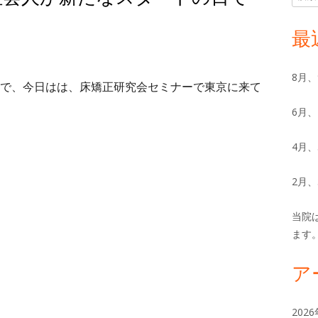
索:
イ
最
ン
8月
で、今日はは、床矯正研究会セミナーで東京に来て
サ
6月
イ
ド
4月
バ
2月
ー
当院
ます
ア
202