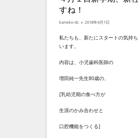
すね！
作
kaneko-dc
公
2018年4月1日
成
開
者
日
私たちも、新たにスタートの気持ち
います。
内容は、小児歯科医師の
増田純一先生80歳の、
[乳幼児期の食べ方が
生涯のかみ合わせと
口腔機能をつくる]