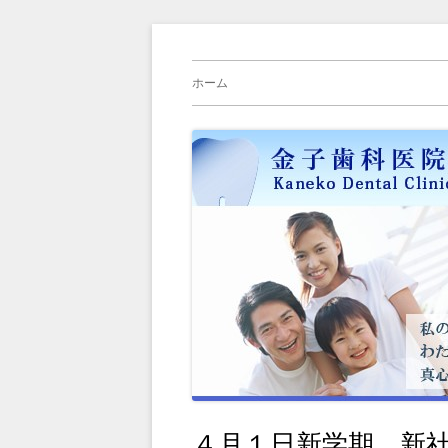
コ
横浜旭区（緑区）中山駅、鶴ヶ峰駅の歯科
金子歯科医院の院長
ン
メ
ホーム
テ
イ
ン
ツ
ン
へ
メ
ス
キ
ニ
ッ
プ
ュ
ー
４月１日新学期、新