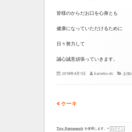
皆様のからだお口を心身とも
健康になっていただけるために
日々努力して
誠心誠意頑張っていきます。
公
2018年4月1日
作
kaneko-dc
カ
お知
開
成
テ
日
者
ゴ
リ
ー
前
ケーキ
投
の
稿
記
フ
事:
ナ
Tiny Framework
を使用します。
•
ログイン