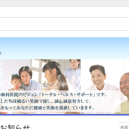
（歯医者）金子歯科医院です。矯正歯科、床矯正、入れ歯（ミラクルデンチャ
・スタッフブログ
のお知らせ
検
メ