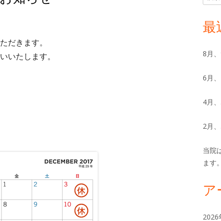
索:
イ
最
ン
ただきます。
8月
いいたします。
サ
6月
イ
ド
4月
バ
2月
ー
当院
ます
ア
202