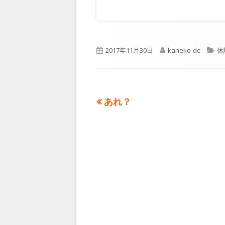
公
2017年11月30日
作
kaneko-dc
カ
休
開
成
テ
日
者
ゴ
リ
ー
前
あれ？
投
の
稿
記
事:
ナ
ビ
ゲ
ー