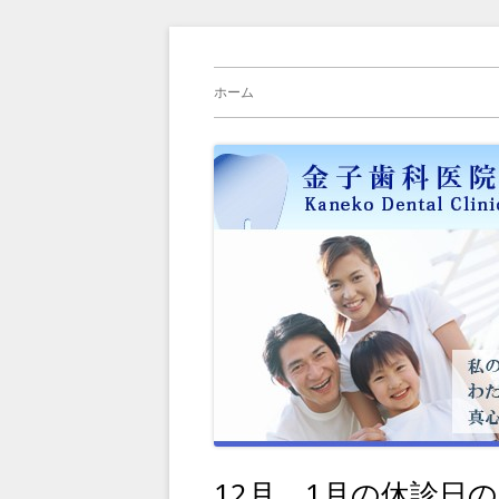
コ
横浜旭区（緑区）中山駅、鶴ヶ峰駅の歯科
金子歯科医院の院長
ン
メ
ホーム
テ
イ
ン
ツ
ン
へ
メ
ス
キ
ニ
ッ
プ
ュ
ー
12月、1月の休診日