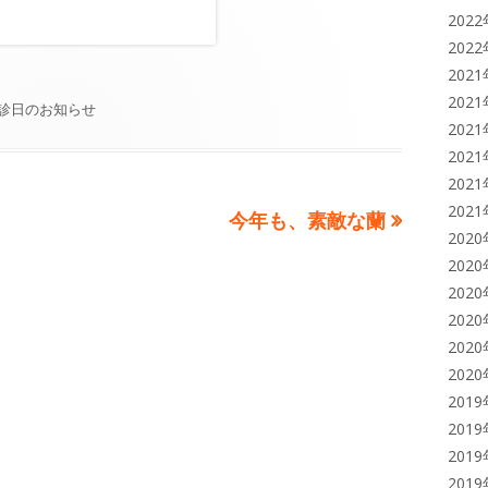
202
202
202
202
診日のお知らせ
202
202
202
202
次
今年も、素敵な蘭
202
の
202
記
202
事:
202
202
202
201
201
201
201