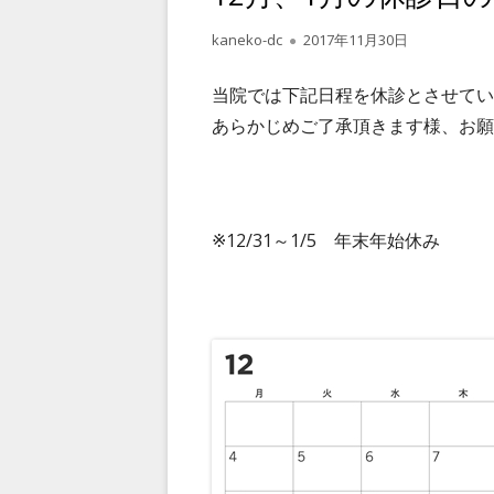
作
kaneko-dc
公
2017年11月30日
成
開
者
日
当院では下記日程を休診とさせてい
あらかじめご了承頂きます様、お願
※12/31～1/5 年末年始休み