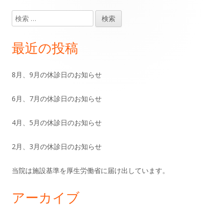
ナ
検
メ
ビ
索:
イ
ゲ
最近の投稿
ン
ー
8月、9月の休診日のお知らせ
サ
シ
6月、7月の休診日のお知らせ
イ
ョ
ド
4月、5月の休診日のお知らせ
ン
バ
2月、3月の休診日のお知らせ
ー
当院は施設基準を厚生労働省に届け出しています。
アーカイブ