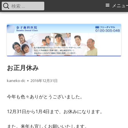
検
メ
メニュ
索:
イ
コ
金子歯科医院の院長・スタッフブログ
横浜旭区（緑区）中山駅、鶴ヶ峰駅の歯科（歯医者）金子歯科医院で
ン
す。矯正歯科、床矯正、入れ歯（ミラクルデンチャー）に力を入れてい
ン
テ
ます。
メ
ン
ツ
ニ
へ
ス
ュ
お正月休み
キ
ー
作
kaneko-dc
公
2016年12月31日
ッ
プ
成
開
今年も色々ありがとうございました。
者
日
12月31日から1月4日まで、お休みになります。
また。来年も宜しくお願いいたします。