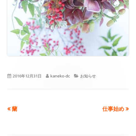
公
2016年12月31日
作
kaneko-dc
カ
お知らせ
開
成
テ
日
者
ゴ
前
蘭
次
仕事始め
投
リ
の
の
ー
稿
記
記
事:
事: