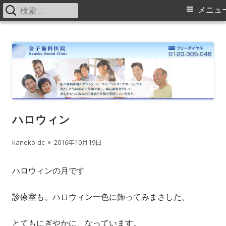
検
メ
メニュ
索:
イ
コ
金子歯科医院の院長・スタッフブログ
横浜旭区（緑区）中山駅、鶴ヶ峰駅の歯科（歯医者）金子歯科医院で
ン
す。矯正歯科、床矯正、入れ歯（ミラクルデンチャー）に力を入れてい
ン
テ
ます。
メ
ン
ツ
ニ
へ
ス
ュ
ハロウィン
キ
ー
作
kaneko-dc
公
2016年10月19日
ッ
プ
成
開
ハロウィンの月です
者
日
診療室も、ハロウィン一色に飾ってみまさした。
とてもにぎやかに、なっています。