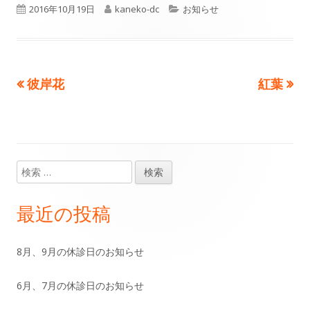
公
2016年10月19日
作
kaneko-dc
カ
お知らせ
開
成
テ
日
者
ゴ
前
彼岸花
次
紅葉
投
リ
の
の
ー
稿
記
記
事:
事:
ナ
検
メ
ビ
索:
イ
ゲ
最近の投稿
ン
ー
8月、9月の休診日のお知らせ
サ
シ
6月、7月の休診日のお知らせ
イ
ョ