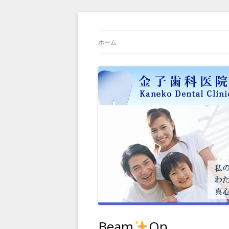
コ
横浜旭区（緑区）中山駅、鶴ヶ峰駅の歯科
金子歯科医院の院長
ン
メ
ホーム
テ
イ
ン
ツ
ン
へ
メ
ス
キ
ニ
ッ
プ
ュ
ー
Beam
On