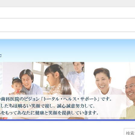
（歯医者）金子歯科医院です。矯正歯科、床矯正、入れ歯（ミラクルデンチャ
・スタッフブログ
検
メ