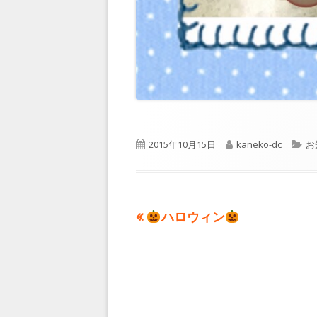
公
2015年10月15日
作
kaneko-dc
カ
お
開
成
テ
日
者
ゴ
リ
ー
前
ハロウィン
投
の
稿
記
事:
ナ
ビ