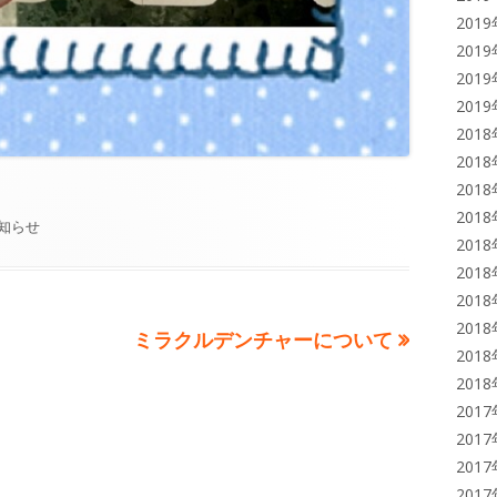
201
201
201
201
201
201
201
201
知らせ
201
201
201
201
次
ミラクルデンチャーについて
201
の
201
記
201
事:
201
201
201