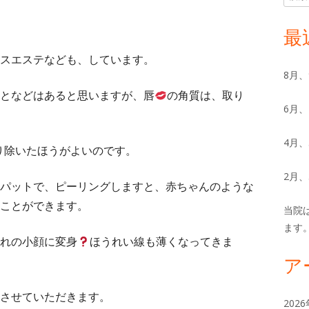
索:
イ
最
ン
スエステなども、しています。
8月
サ
となどはあると思いますが、唇
の角質は、取り
6月
イ
ド
4月
り除いたほうがよいのです。
バ
2月
パットで、ピーリングしますと、赤ちゃんのような
ー
ことができます。
当院
ます
れの小顔に変身
ほうれい線も薄くなってきま
ア
させていただきます。
202