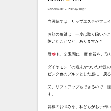
作
kaneko-dc
公
2015年10月15日
成
開
者
日
当医院では、リップエステやフェイ
お顔の角質は、一度は取り除いたこ
除いたことなど、ありますか？
唇
も、⒉週間に一度 角質を、取
ダイヤモンドの粉末がついた特殊の
ピンク色のプルンとした唇に、戻る
又、リフトアップもできるので、憧
す。
皆様のお悩みを、私どもがお手伝い