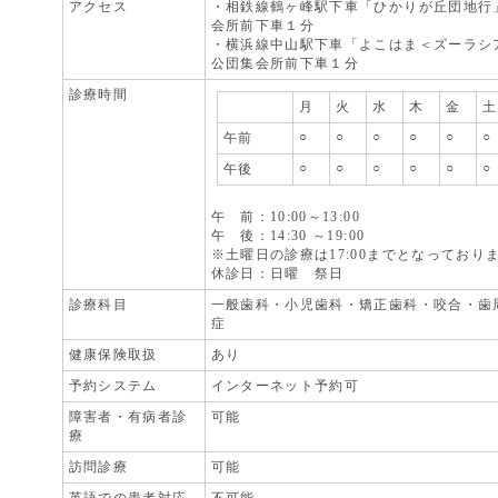
アクセス
・相鉄線鶴ヶ峰駅下車「ひかりが丘団地行
会所前下車１分
・横浜線中山駅下車「よこはま＜ズーラシ
公団集会所前下車１分
診療時間
月
火
水
木
金
土
○
○
○
○
○
○
午前
○
○
○
○
○
○
午後
午 前：10:00～13:00
午 後：14:30 ～19:00
※土曜日の診療は17:00までとなっており
休診日：日曜 祭日
診療科目
一般歯科・小児歯科・矯正歯科・咬合・歯
症
健康保険取扱
あり
予約システム
インターネット予約可
障害者・有病者診
可能
療
訪問診療
可能