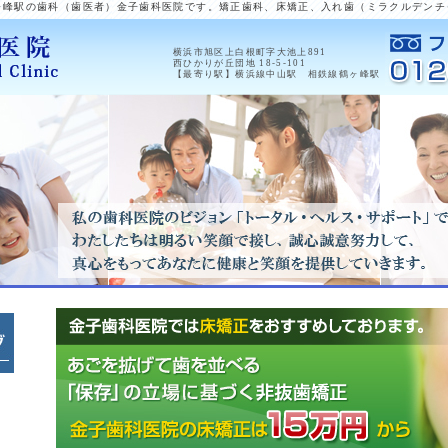
ヶ峰駅の歯科（歯医者）金子歯科医院です。矯正歯科、床矯正、入れ歯（ミラクルデンチ
横浜市旭区上白根町字大池上891
西ひかりが丘団地 18-5-101
【最寄り駅】横浜線
中山
駅 相鉄線
鶴ヶ峰
駅