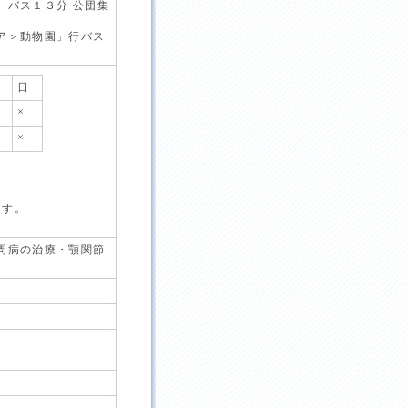
」バス１３分 公団集
ア＞動物園」行バス
日
×
×
ます。
周病の治療・顎関節