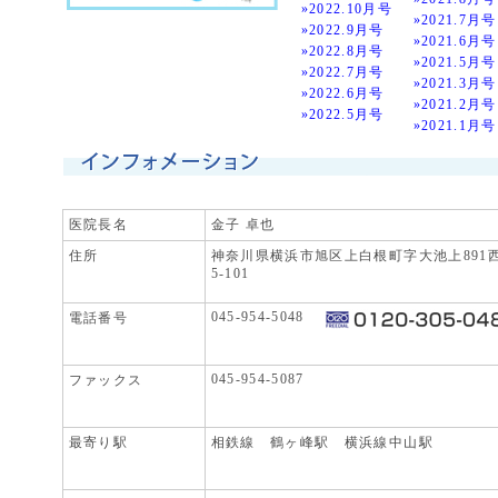
»2022.10月号
»2021.7月号
»2022.9月号
»2021.6月号
»2022.8月号
»2021.5月号
»2022.7月号
»2021.3月号
»2022.6月号
»2021.2月号
»2022.5月号
»2021.1月号
医院長名
金子 卓也
住所
神奈川県横浜市旭区上白根町字大池上891西
5-101
045-954-5048
電話番号
6月、7月の休診日のお知らせ
当院では下記日程を休診とさせていただきます。
あらかじめご了承頂きます様、お願いいたします。
045-954-5087
ファックス
※6/1 (月)、6/11 (木) 午前休診
※7/11 (土) 、7/18 (土) 休診
最寄り駅
相鉄線 鶴ヶ峰駅 横浜線中山駅