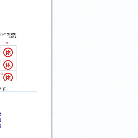
ます。
号
号
号